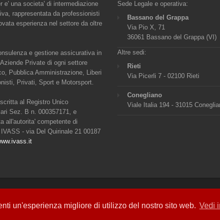
 e' una societa' di intermediazione
Sede Legale e operativa:
iva, rappresentata da professionisti
Bassano del Grappa
vata esperienza nel settore da oltre
Via Pio X, 71
36061 Bassano del Grappa (VI)
Altre sedi:
nsulenza e gestione assicurativa in
 Aziende Private di ogni settore
Rieti
o, Pubblica Amministrazione, Liberi
Via Picerli 7 - 02100 Rieti
nisti, Privati, Sport e Motorsport.
Conegliano
iscritta al Registro Unico
Viale Italia 194 - 31015 Conegli
iari Sez. B n. 000357171, e
a all'autorita' competente di
 IVASS - via Del Quirinale 21 00187
ww.ivass.it
nti un'esperienza migliore di utilizzo del nostro sito web.
Vedi 