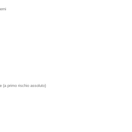
erni
s
e (a primo rischio assoluto)