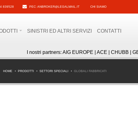
4 839528
PEC: ANBROKER@LEGALMAIL.IT
CHI SIAMO
ODOTTI
SINISTRI ED ALTRI SERVIZI
CONTATTI
I nostri partners: AIG EUROPE | ACE | CHUBB | GE
HOME
PRODOTTI
SETTORI SPECIALI
GLOBALI FABBRICATI