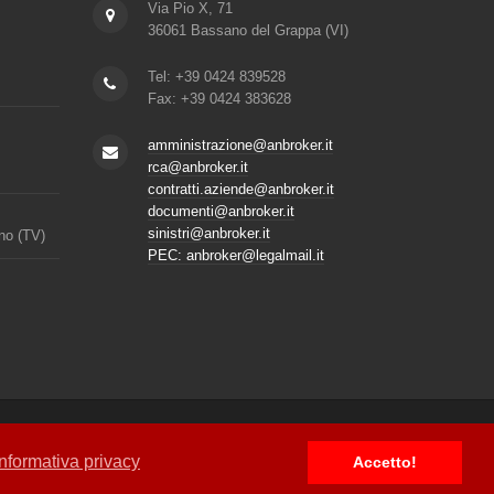
Via Pio X, 71
36061 Bassano del Grappa (VI)
Tel: +39 0424 839528
Fax: +39 0424 383628
amministrazione@anbroker.it
rca@anbroker.it
contratti.aziende@anbroker.it
documenti@anbroker.it
sinistri@anbroker.it
ano (TV)
PEC: anbroker@legalmail.it
informativa privacy
Accetto!