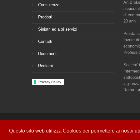
An Broker
Consulenza
assicurat
di compro
Prodotti
20 anni.
Sinistri ed altri servizi
Presta co
favore di
Contatti
economic
Professio
Documenti
Societa' 
Reclami
Intermed
sottopost
vigilanza
Roma -
w
Copyright © 2018 | All Rights Reserved | P.IVA 04406720260
Questo sito web utilizza Cookies per permettere ai nostri ute